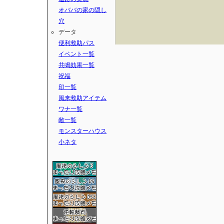
オババの家の隠し
穴
データ
便利救助パス
イベント一覧
共鳴効果一覧
祝福
印一覧
風来救助アイテム
ワナ一覧
敵一覧
モンスターハウス
小ネタ