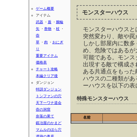
ゲーム概要
モンスターハウス
アイテム
武器
・
盾
・
腕輪
モンスターハウスと
矢
・
巻物
・
杖
・
突然変わり、敵や罠
壺
草
・
肉
・
おにぎ
しかし部屋内に数多
り
め、危険ではあるが
重要アイテム
可能である。モンス
価格表
出現する敵で構成さ
チャート攻略
ある共通点をもった
本編クリア後
ハウスの二種類があ
ダンジョン
ーハウスを以下の表
特訓ダンジョン
トンファンの穴
特殊モンスターハウス
天下一ワナ道会
壺の洞窟
奈落の果て
名前
鍛冶屋のかまど
マムルのほら穴
遺跡の奥底